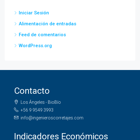
Iniciar Sesión
Alimentación de entradas
Feed de comentarios
WordPress.org
Contacto
Los Ángeles - BioBío
+56 9 9549 3993
info@ingenieroscorretajes.com
Indicadores Económicos