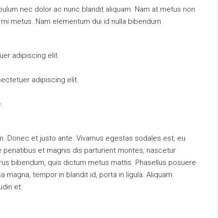
tibulum nec dolor ac nunc blandit aliquam. Nam at metus non
at mi metus. Nam elementum dui id nulla bibendum
r adipiscing elit.
ctetuer adipiscing elit.
.
m. Donec et justo ante. Vivamus egestas sodales est, eu
penatibus et magnis dis parturient montes, nascetur
s purus bibendum, quis dictum metus mattis. Phasellus posuere
a magna, tempor in blandit id, porta in ligula. Aliquam
udin et.