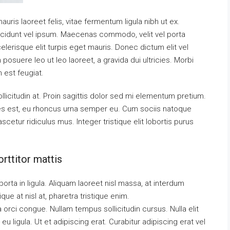
uris laoreet felis, vitae fermentum ligula nibh ut ex.
ncidunt vel ipsum. Maecenas commodo, velit vel porta
erisque elit turpis eget mauris. Donec dictum elit vel
 posuere leo ut leo laoreet, a gravida dui ultricies. Morbi
m est feugiat.
llicitudin at. Proin sagittis dolor sed mi elementum pretium.
es est, eu rhoncus urna semper eu. Cum sociis natoque
cetur ridiculus mus. Integer tristique elit lobortis purus
rttitor mattis
orta in ligula. Aliquam laoreet nisl massa, at interdum
tique at nisl at, pharetra tristique enim.
da orci congue. Nullam tempus sollicitudin cursus. Nulla elit
eu ligula. Ut et adipiscing erat. Curabitur adipiscing erat vel