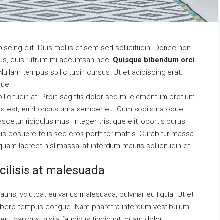
scing elit. Duis mollis et sem sed sollicitudin. Donec non
urus, quis rutrum mi accumsan nec.
Quisque bibendum orci
ullam tempus sollicitudin cursus. Ut et adipiscing erat.
gue.
llicitudin at. Proin sagittis dolor sed mi elementum pretium.
es est, eu rhoncus urna semper eu. Cum sociis natoque
cetur ridiculus mus. Integer tristique elit lobortis purus
s posuere felis sed eros porttitor mattis. Curabitur massa
liquam laoreet nisl massa, at interdum mauris sollicitudin et.
acilisis at malesuada
auris, volutpat eu varius malesuada, pulvinar eu ligula. Ut et
el libero tempus congue. Nam pharetra interdum vestibulum.
ent dapibus, nisi a faucibus tincidunt, quam dolor