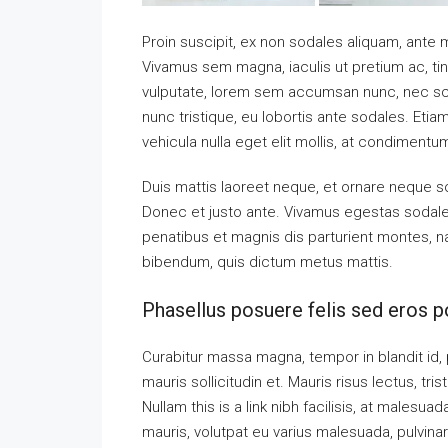
Proin suscipit, ex non sodales aliquam, ante ma
Vivamus sem magna, iaculis ut pretium ac, ti
vulputate, lorem sem accumsan nunc, nec scel
nunc tristique, eu lobortis ante sodales. Etiam
vehicula nulla eget elit mollis, at condimentu
Duis mattis laoreet neque, et ornare neque so
Donec et justo ante. Vivamus egestas sodal
penatibus et magnis dis parturient montes, nas
bibendum, quis dictum metus mattis.
Phasellus posuere felis sed eros po
Curabitur massa magna, tempor in blandit id, p
mauris sollicitudin et. Mauris risus lectus, tris
Nullam this is a link nibh facilisis, at malesua
mauris, volutpat eu varius malesuada, pulvinar 