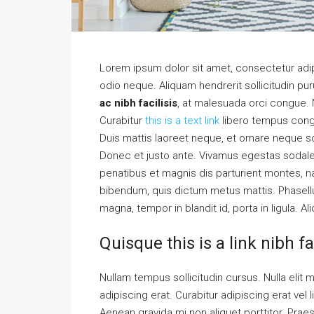
Lorem ipsum dolor sit amet, consectetur adipi
odio neque. Aliquam hendrerit sollicitudin p
ac nibh facilisis
, at malesuada orci congue. N
Curabitur
this is a text link
libero tempus con
Duis mattis laoreet neque, et ornare neque so
Donec et justo ante. Vivamus egestas sodal
penatibus et magnis dis parturient montes, nas
bibendum, quis dictum metus mattis. Phasellu
magna, tempor in blandit id, porta in ligula. A
Quisque this is a link nibh f
Nullam tempus sollicitudin cursus. Nulla elit m
adipiscing erat. Curabitur adipiscing erat v
Aenean gravida mi non aliquet porttitor. Praes