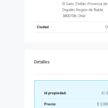
El Gato, Chillán, Provincia de
Diguillín, Región de Ñuble,
3800708, Chile
Ciudad
C
Detalles
Id propiedad:
IC-
Precio:
$
2.00