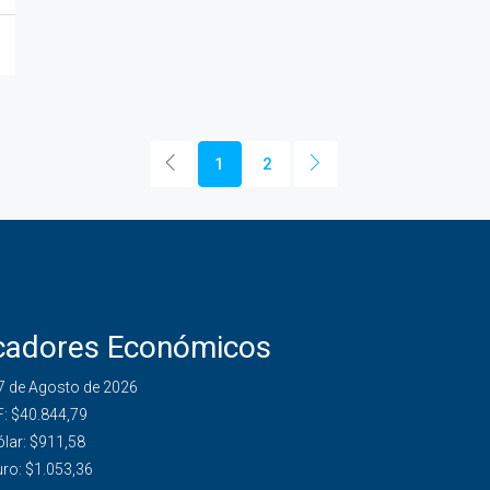
1
2
icadores Económicos
7 de Agosto de 2026
:
$40.844,79
lar:
$911,58
ro:
$1.053,36