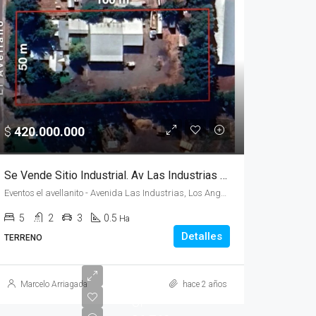
$
420.000.000
Se Vende Sitio Industrial. Av Las Industrias Galpones y Casa
Eventos el avellanito - Avenida Las Industrias, Los Angeles, Los Ángeles, Chile, , ,
5
2
3
0.5
Ha
Detalles
TERRENO
Marcelo Arriagada
hace 2 años
UF