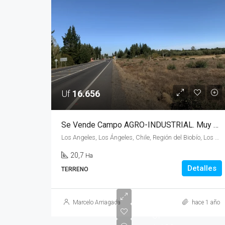
Uf
16.656
Se Vende Campo AGRO-INDUSTRIAL. Muy cercano a Los Angeles
Los Angeles, Los Ángeles, Chile, Región del Biobío, Los Angeles,
20,7
Ha
Detalles
TERRENO
Marcelo Arriagada
hace 1 año
UF