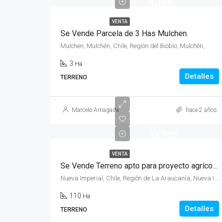
1.100
VENTA
Se Vende Parcela de 3 Has Mulchen.
Mulchen, Mulchén, Chile, Región del Biobío, Mulchén,
3
Ha
Detalles
TERRENO
Marcelo Arriagada
hace 2 años
UF
16.720
VENTA
Se Vende Terreno apto para proyecto agrícola, ganadero y forestal.
Nueva Imperial, Chile, Región de La Araucanía, Nueva Imperial,
110
Ha
Detalles
TERRENO