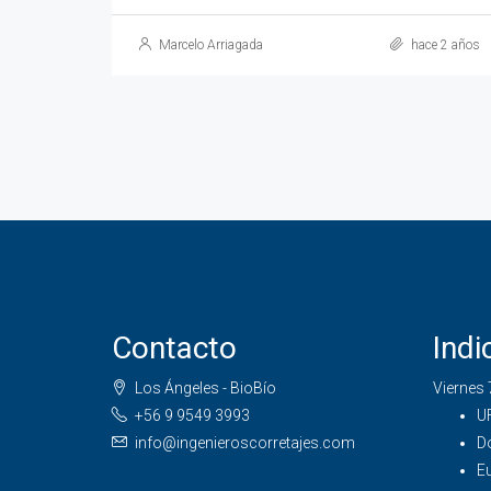
Marcelo Arriagada
hace 2 años
Contacto
Ind
Los Ángeles - BioBío
Viernes 
+56 9 9549 3993
UF
info@ingenieroscorretajes.com
Dó
Eu