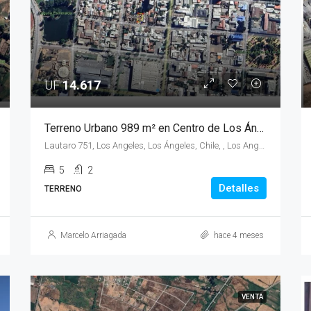
UF
14.617
Terreno Urbano 989 m² en Centro de Los Ángeles – Ideal Desarrollo Inmobiliario (ZM-5)
Lautaro 751, Los Angeles, Los Ángeles, Chile, , Los Angeles,
5
2
Detalles
TERRENO
Marcelo Arriagada
hace 4 meses
VENTA