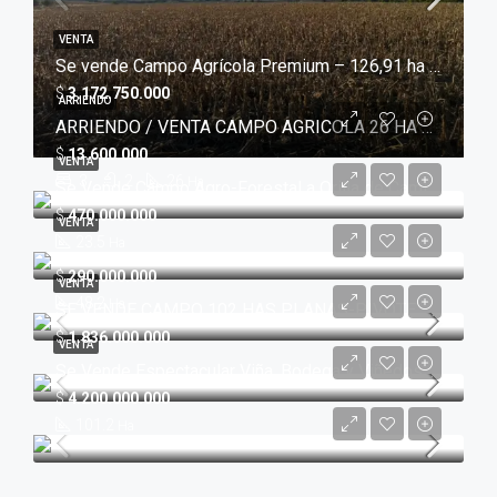
VENTA
Se vende Campo Agrícola Premium – 126,91 ha | Ideal para Proyecto de Avellanos | Mulchén
$
3.172.750.000
ARRIENDO
ARRIENDO / VENTA CAMPO AGRICOLA 26 HA CON 2 CASAS. 20 MINUTOS DE MULCHEN
$
13.600.000
VENTA
3
2
26
Ha
Se Vende Campo Agro-Forestal a Orilla de Camino. Solo a 25 km de Los Angeles
$
470.000.000
VENTA
23.5
Ha
$
290.000.000
VENTA
48,2
Ha
SE VENDE CAMPO 102 HAS PLANAS-PIVOTE. NEGRETE -COIHUE
$
1.836.000.000
VENTA
Se Vende Espectacular Viña. Bodega y Viñedos. Región del Maule
$
4.200.000.000
101.2
Ha