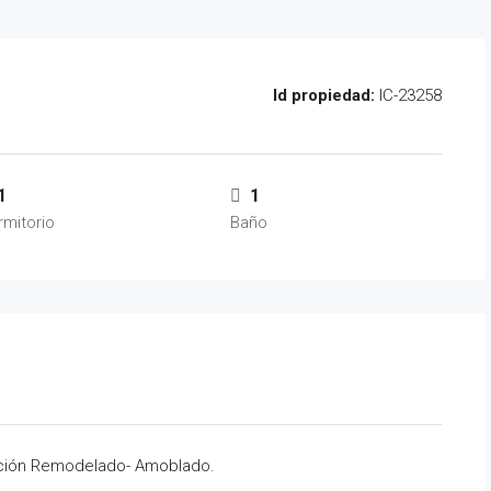
Id propiedad:
IC-23258
1
1
rmitorio
Baño
ación Remodelado- Amoblado.