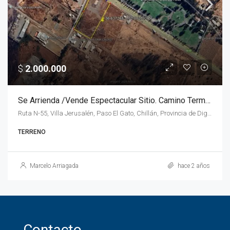
$
2.000.000
Se Arrienda /Vende Espectacular Sitio. Camino Termas. Chillan
Ruta N-55, Villa Jerusalén, Paso El Gato, Chillán, Provincia de Diguillín, Región de Ñuble, 3800708, Chile, Región de Ñuble, Chillan, Chillan
TERRENO
Marcelo Arriagada
hace 2 años
Contacto