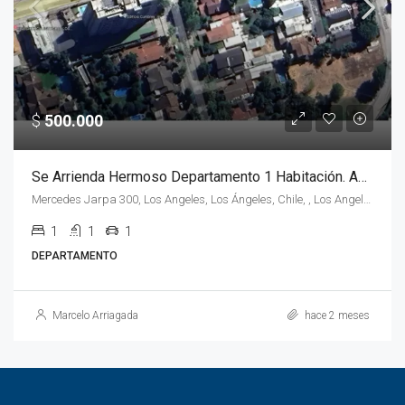
$
500.000
Se Arrienda Hermoso Departamento 1 Habitación. Avenida Gabriela Mistral
Mercedes Jarpa 300, Los Angeles, Los Ángeles, Chile, , Los Angeles,
1
1
1
DEPARTAMENTO
Marcelo Arriagada
hace 2 meses